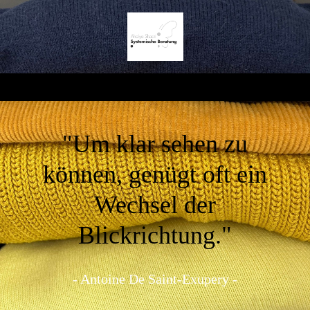
"Um klar sehen zu
können, genügt oft ein
Wechsel der
Blickrichtung."
- Antoine De Saint-Exupery -