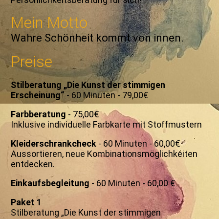
Mein Motto
Wahre Schönheit kommt von innen.
Preise
Stilberatung „Die Kunst der stimmigen
Erscheinung“
- 60 Minuten - 79,00€
Farbberatung
- 75,00€
Inklusive individuelle Farbkarte mit Stoffmustern
Kleiderschrankcheck
- 60 Minuten - 60,00€
Aussortieren, neue Kombinationsmöglichkeiten
entdecken.
Einkaufsbegleitung
- 60 Minuten - 60,00 €
Paket 1
Stilberatung „Die Kunst der stimmigen