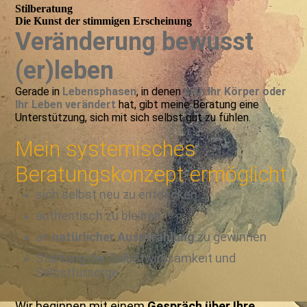
Stilberatung
Die Kunst der stimmigen Erscheinung
Veränderung bewusst
(er)leben
Gerade in
Lebensphasen
, in denen
sich Ihr Körper oder
Ihr Leben verändert
hat, gibt meine Beratung eine
Unterstützung, sich mit sich selbst gut zu fühlen.
Mein systemisches
Beratungskonzept ermöglicht
sich selbst neu zu entdecken
authentisch zu bleiben
an
natürlicher Ausstrahlung
zu gewinnen
Stärkung der Selbstwirksamkeit und
Selbstfürsorge
Wir beginnen mit einem
Gespräch über Ihre