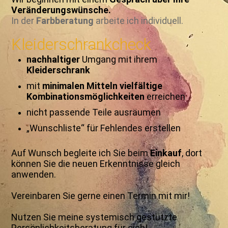
Veränderungswünsche.
In der
Farbberatung
arbeite ich individuell.
Kleiderschrankcheck
nachhaltiger
Umgang mit ihrem
Kleiderschrank
mit
minimalen Mitteln vielfältige
Kombinationsmöglichkeiten
erreichen
nicht passende Teile ausräumen
„Wunschliste“ für Fehlendes erstellen
Auf Wunsch begleite ich Sie beim
Einkauf
, dort
können Sie die neuen Erkenntnisse gleich
anwenden.
Vereinbaren Sie gerne einen Termin mit mir!
Nutzen Sie meine systemisch gestützte
Persönlichkeitsberatung für sich!